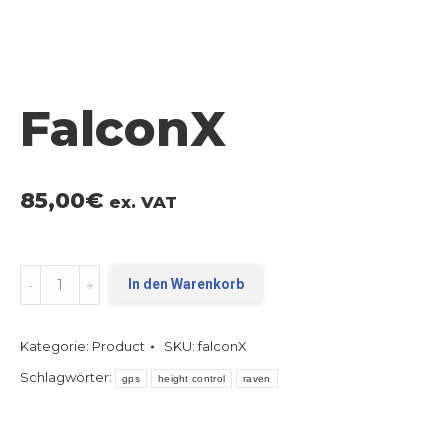
FalconX
85,00
€
ex. VAT
FalconX
In den Warenkorb
quantity
Kategorie:
Product
SKU:
falconX
Schlagwörter:
gps
height control
raven